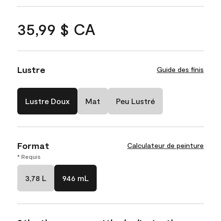
35,99 $ CA
Lustre
Guide des finis
Lustre Doux
Mat
Peu Lustré
Format
Calculateur de peinture
* Requis
3,78 L
946 mL