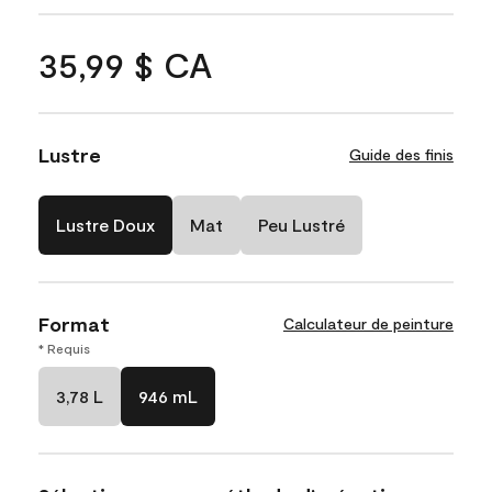
35,99 $ CA
Lustre
Guide des finis
Lustre Doux
Mat
Peu Lustré
Format
Calculateur de peinture
* Requis
3,78 L
946 mL