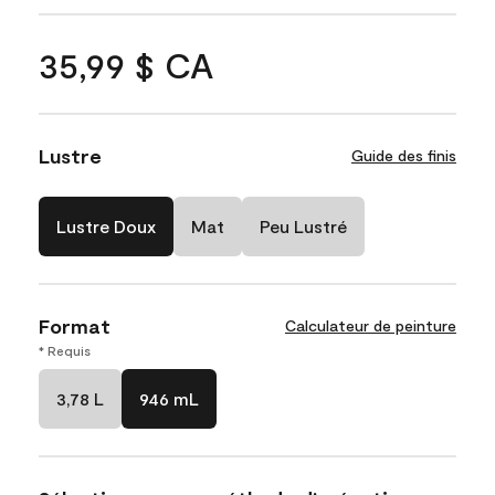
35,99 $ CA
Lustre
Guide des finis
Lustre Doux
Mat
Peu Lustré
Format
Calculateur de peinture
* Requis
3,78 L
946 mL