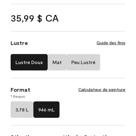
35,99 $ CA
Lustre
Guide des finis
Lustre Doux
Mat
Peu Lustré
Format
Calculateur de peinture
* Requis
3,78 L
946 mL