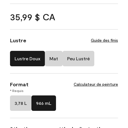
35,99 $ CA
Lustre
Guide des finis
Lustre Doux
Mat
Peu Lustré
Format
Calculateur de peinture
* Requis
3,78 L
946 mL