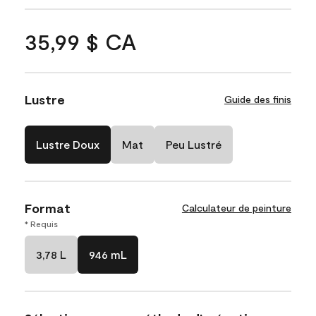
35,99 $ CA
Lustre
Guide des finis
Lustre Doux
Mat
Peu Lustré
Format
Calculateur de peinture
* Requis
3,78 L
946 mL