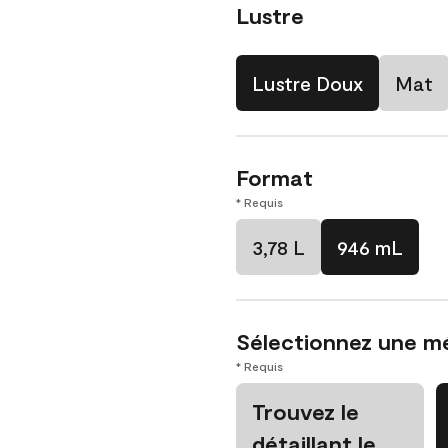
Lustre
Lustre Doux
Mat
Format
* Requis
3,78 L
946 mL
Sélectionnez une m
* Requis
Trouvez le
détaillant le