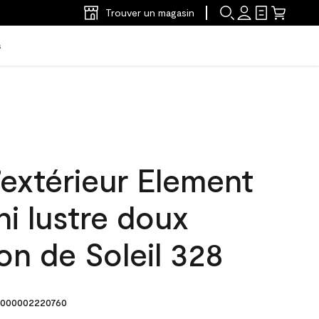
Trouver un magasin
s
’extérieur Element
ni lustre doux
n de Soleil 328
000002220760