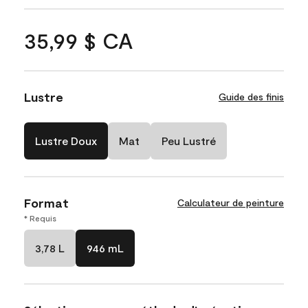
35,99 $ CA
Lustre
Guide des finis
Lustre Doux
Mat
Peu Lustré
Format
Calculateur de peinture
* Requis
3,78 L
946 mL