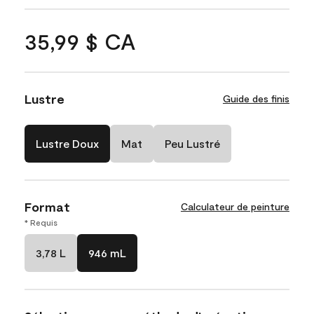
35,99 $ CA
Lustre
Guide des finis
Lustre Doux
Mat
Peu Lustré
Format
Calculateur de peinture
* Requis
3,78 L
946 mL