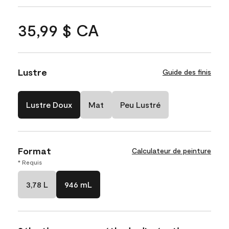
35,99 $ CA
Lustre
Guide des finis
Lustre Doux
Mat
Peu Lustré
Format
Calculateur de peinture
* Requis
3,78 L
946 mL