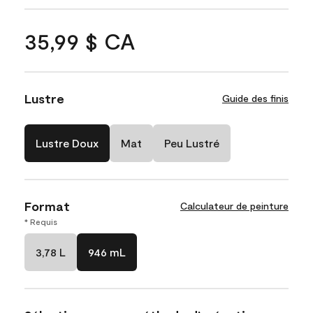
35,99 $ CA
Lustre
Guide des finis
Lustre Doux
Mat
Peu Lustré
Format
Calculateur de peinture
* Requis
3,78 L
946 mL