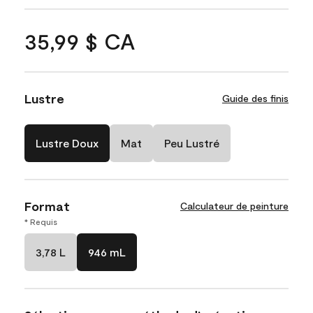
35,99 $ CA
Lustre
Guide des finis
Lustre Doux
Mat
Peu Lustré
Format
Calculateur de peinture
* Requis
3,78 L
946 mL