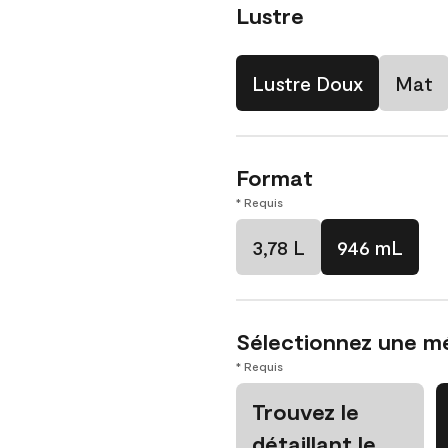
Lustre
Lustre Doux
Mat
Format
* Requis
3,78 L
946 mL
Sélectionnez une m
* Requis
Trouvez le
détaillant le