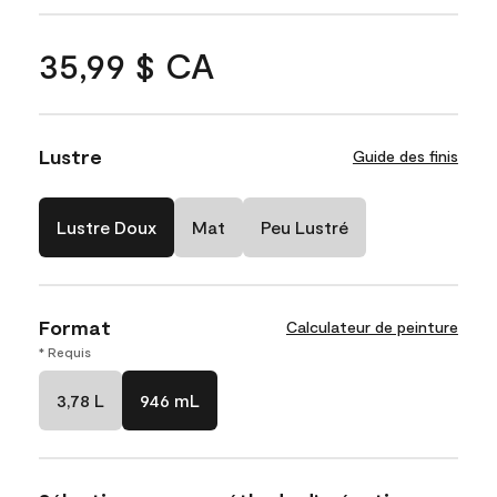
35,99 $ CA
Lustre
Guide des finis
Lustre Doux
Mat
Peu Lustré
Format
Calculateur de peinture
* Requis
3,78 L
946 mL