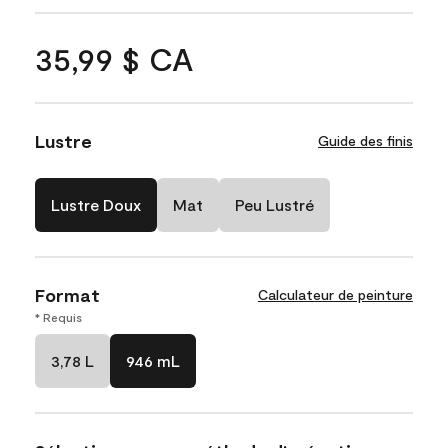
35,99 $ CA
Lustre
Guide des finis
Lustre Doux
Mat
Peu Lustré
Format
Calculateur de peinture
* Requis
3,78 L
946 mL