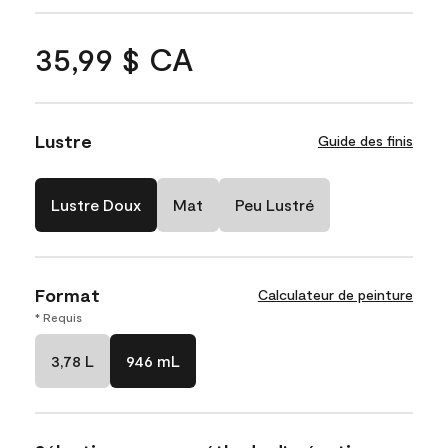
35,99 $ CA
Lustre
Guide des finis
Lustre Doux
Mat
Peu Lustré
Format
Calculateur de peinture
* Requis
3,78 L
946 mL