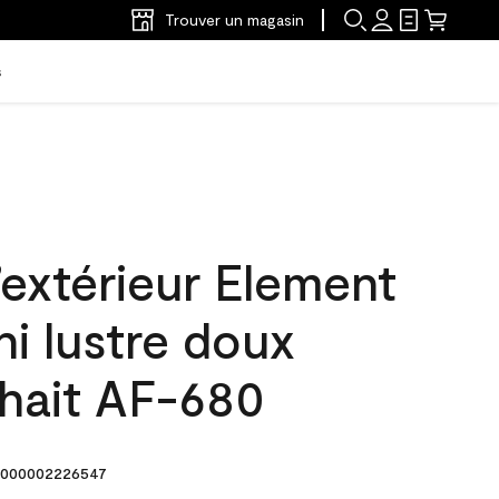
Trouver un magasin
s
’extérieur Element
ni lustre doux
hait AF-680
000002226547