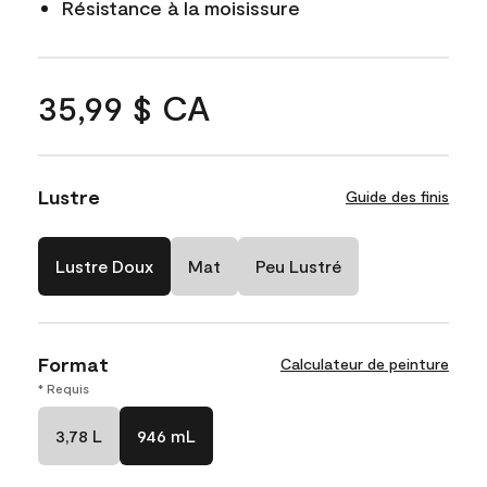
Résistance à la moisissure
35,99 $ CA
Lustre
Guide des finis
Lustre Doux
Mat
Peu Lustré
Format
Calculateur de peinture
* Requis
3,78 L
946 mL