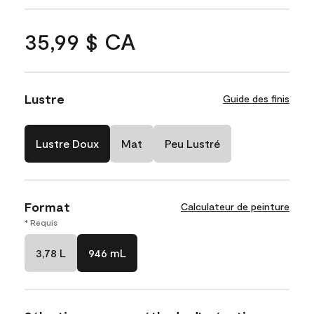
35,99 $ CA
Lustre
Guide des finis
Lustre Doux
Mat
Peu Lustré
Format
Calculateur de peinture
* Requis
3,78 L
946 mL