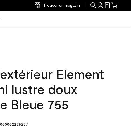
Trouver un magasin
s
’extérieur Element
ni lustre doux
se Bleue 755
000002225297