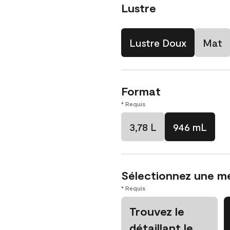
Lustre
Lustre Doux
Mat
Format
* Requis
3,78 L
946 mL
Sélectionnez une m
* Requis
Trouvez le
détaillant le