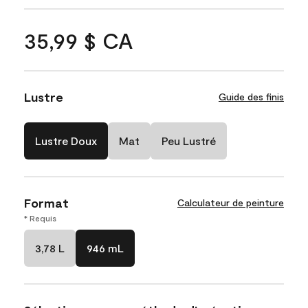
35,99 $ CA
Lustre
Guide des finis
Lustre Doux
Mat
Peu Lustré
Format
Calculateur de peinture
* Requis
3,78 L
946 mL