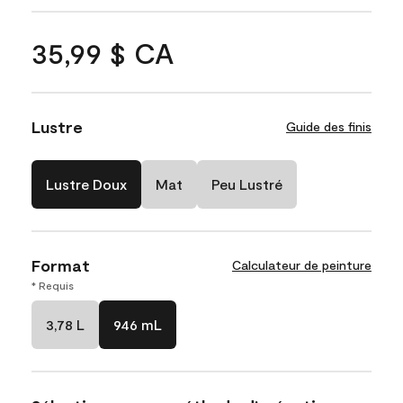
35,99 $ CA
Lustre
Guide des finis
Lustre Doux
Mat
Peu Lustré
Format
Calculateur de peinture
* Requis
3,78 L
946 mL