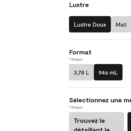
Lustre
Lustre Doux
Mat
Format
* Requis
3,78 L
946 mL
Sélectionnez une m
* Requis
Trouvez le
détaillant le