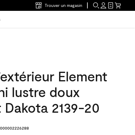
Trouver un magasin
s
’extérieur Element
ni lustre doux
t Dakota 2139-20
000002226288