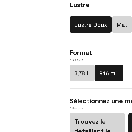
Lustre
Lustre Doux
Mat
Format
* Requis
3,78 L
946 mL
Sélectionnez une m
* Requis
Trouvez le
détaillant le