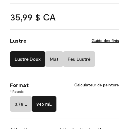
35,99 $ CA
Lustre
Guide des finis
Lustre Doux
Mat
Peu Lustré
Format
Calculateur de peinture
* Requis
3,78 L
946 mL