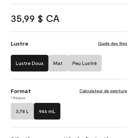
35,99 $ CA
Lustre
Guide des finis
Lustre Doux
Mat
Peu Lustré
Format
Calculateur de peinture
* Requis
3,78 L
946 mL