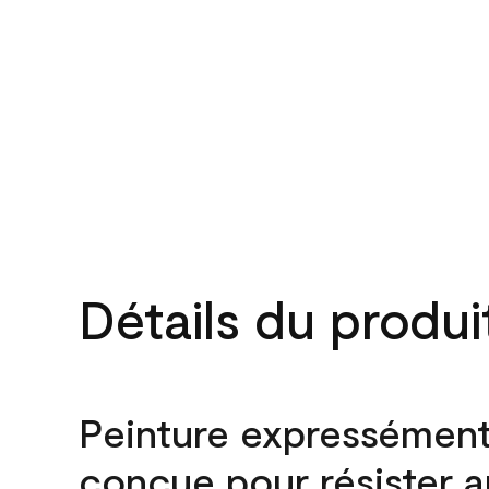
Détails du produi
Peinture expressémen
conçue pour résister 