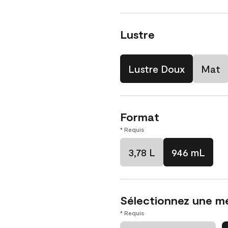
Lustre
Lustre Doux
Mat
Format
* Requis
3,78 L
946 mL
Sélectionnez une m
* Requis