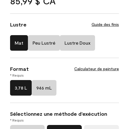
85,99 $ CA
Lustre
Guide des finis
Mat
Peu Lustré
Lustre Doux
Format
Calculateur de peinture
* Requis
3,78 L
946 mL
Sélectionnez une méthode d’exécution
* Requis