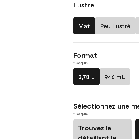
Lustre
Mat
Peu Lustré
Format
* Requis
3,78 L
946 mL
Sélectionnez une m
* Requis
Trouvez le
détaillant le