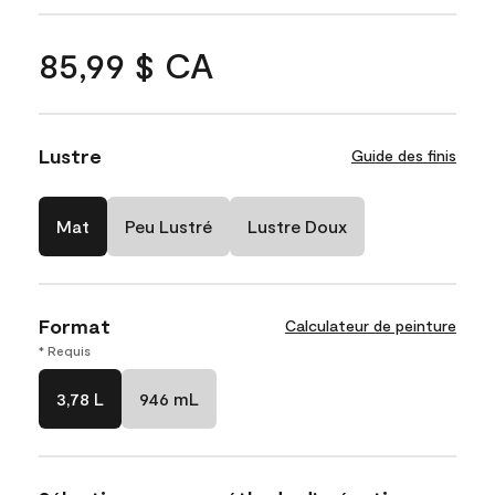
85,99 $ CA
Lustre
Guide des finis
Mat
Peu Lustré
Lustre Doux
Format
Calculateur de peinture
* Requis
3,78 L
946 mL