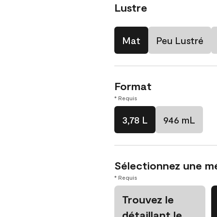
Lustre
Mat
Peu Lustré
Format
* Requis
3,78 L
946 mL
Sélectionnez une m
* Requis
Trouvez le
détaillant le