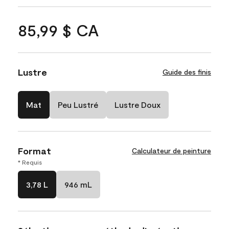
85,99 $ CA
Lustre
Guide des finis
Mat
Peu Lustré
Lustre Doux
Format
Calculateur de peinture
* Requis
3,78 L
946 mL