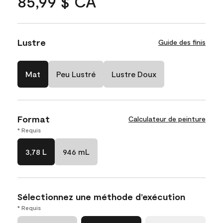
85,99 $ CA
Lustre
Guide des finis
Mat
Peu Lustré
Lustre Doux
Format
Calculateur de peinture
* Requis
3,78 L
946 mL
Sélectionnez une méthode d’exécution
* Requis