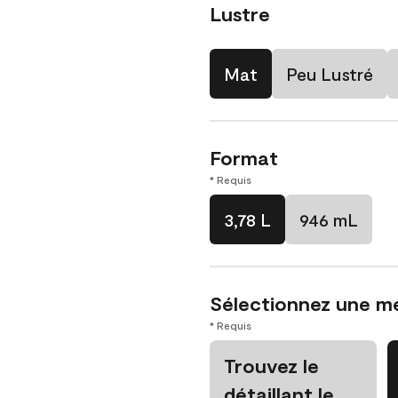
Lustre
Mat
Peu Lustré
Format
* Requis
3,78 L
946 mL
Sélectionnez une m
* Requis
Trouvez le
détaillant le