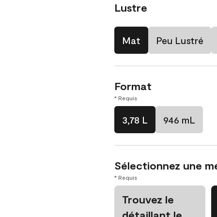
Lustre
Mat
Peu Lustré
Format
* Requis
3,78 L
946 mL
Sélectionnez une m
* Requis
Trouvez le
détaillant le