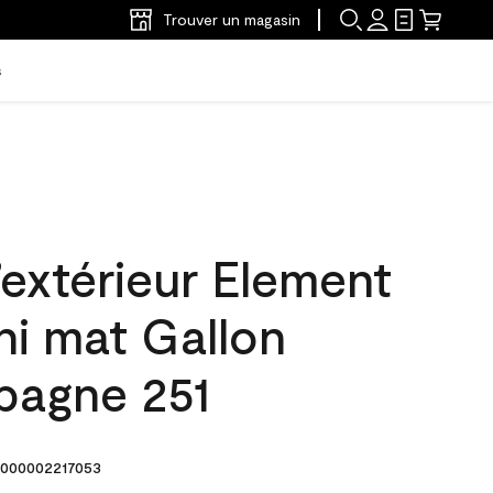
Trouver un magasin
s
’extérieur Element
ni mat Gallon
spagne 251
000002217053