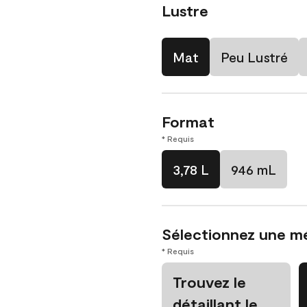
Lustre
Mat
Peu Lustré
Format
* Requis
3,78 L
946 mL
Sélectionnez une m
* Requis
Trouvez le
détaillant le