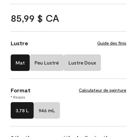
85,99 $ CA
Lustre
Guide des finis
Mat
Peu Lustré
Lustre Doux
Format
Calculateur de peinture
* Requis
3,78 L
946 mL