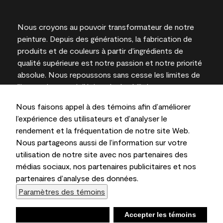
Nous croyons au pouvoir transformateur de notre
peinture. Depuis des générations, la fabrication de
produits et de couleurs à partir d’ingrédients de
qualité supérieure est notre passion et notre priorité
absolue. Nous repoussons sans cesse les limites de
l’innovation et privilégions la durabilité pour
l’obtention de résultats à long terme et la fiabilité de
Nous faisons appel à des témoins afin d’améliorer
l’expertise locale.
l’expérience des utilisateurs et d’analyser le
rendement et la fréquentation de notre site Web.
Nous partageons aussi de l’information sur votre
utilisation de notre site avec nos partenaires des
Les couleurs représentées à l’écran et sur les
médias sociaux, nos partenaires publicitaires et nos
documents imprimés peuvent différer des couleurs
partenaires d’analyse des données.
en contenant.
Paramètres des témoins
Benjamin Moore & Cie Limitée, 2026. 101 Paragon
Drive, Montvale, NJ 07645
Refuser
Accepter les témoins