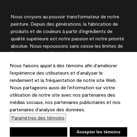
Nous croyons au pouvoir transformateur de notre
peinture. Depuis des générations, la fabrication de
produits et de couleurs à partir d’ingrédients de
qualité supérieure est notre passion et notre priorité
absolue. Nous repoussons sans cesse les limites de
l’innovation et privilégions la durabilité pour
l’obtention de résultats à long terme et la fiabilité de
Nous faisons appel à des témoins afin d’améliorer
l’expertise locale.
l’expérience des utilisateurs et d’analyser le
rendement et la fréquentation de notre site Web.
Nous partageons aussi de l’information sur votre
utilisation de notre site avec nos partenaires des
Les couleurs représentées à l’écran et sur les
médias sociaux, nos partenaires publicitaires et nos
documents imprimés peuvent différer des couleurs
partenaires d’analyse des données.
en contenant.
Paramètres des témoins
Benjamin Moore & Cie Limitée, 2026. 101 Paragon
Drive, Montvale, NJ 07645
Refuser
Accepter les témoins