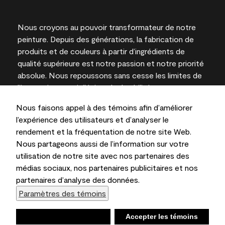
Nous croyons au pouvoir transformateur de notre
peinture. Depuis des générations, la fabrication de
produits et de couleurs à partir d’ingrédients de
qualité supérieure est notre passion et notre priorité
absolue. Nous repoussons sans cesse les limites de
l’innovation et privilégions la durabilité pour
l’obtention de résultats à long terme et la fiabilité de
Nous faisons appel à des témoins afin d’améliorer
l’expertise locale.
l’expérience des utilisateurs et d’analyser le
rendement et la fréquentation de notre site Web.
Nous partageons aussi de l’information sur votre
utilisation de notre site avec nos partenaires des
Les couleurs représentées à l’écran et sur les
médias sociaux, nos partenaires publicitaires et nos
documents imprimés peuvent différer des couleurs
partenaires d’analyse des données.
en contenant.
Paramètres des témoins
Benjamin Moore & Cie Limitée, 2026. 101 Paragon
Drive, Montvale, NJ 07645
Refuser
Accepter les témoins