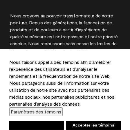
Nous croyons au pouvoir transformateur de notre
peinture. Depuis des générations, la fabrication de
produits et de couleurs à partir d’ingrédients de
qualité supérieure est notre passion et notre priorité
absolue. Nous repoussons sans cesse les limites de
l’innovation et privilégions la durabilité pour
l’obtention de résultats à long terme et la fiabilité de
Nous faisons appel à des témoins afin d’améliorer
l’expertise locale.
l’expérience des utilisateurs et d’analyser le
rendement et la fréquentation de notre site Web.
Nous partageons aussi de l’information sur votre
utilisation de notre site avec nos partenaires des
Les couleurs représentées à l’écran et sur les
médias sociaux, nos partenaires publicitaires et nos
documents imprimés peuvent différer des couleurs
partenaires d’analyse des données.
en contenant.
Paramètres des témoins
Benjamin Moore & Cie Limitée, 2026. 101 Paragon
Drive, Montvale, NJ 07645
Refuser
Accepter les témoins