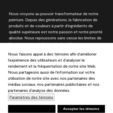
Nous croyons au pouvoir transformateur de notre
peinture. Depuis des générations, la fabrication de
produits et de couleurs à partir d’ingrédients de
qualité supérieure est notre passion et notre priorité
absolue. Nous repoussons sans cesse les limites de
l’innovation et privilégions la durabilité pour
l’obtention de résultats à long terme et la fiabilité de
Nous faisons appel à des témoins afin d’améliorer
l’expertise locale.
l’expérience des utilisateurs et d’analyser le
rendement et la fréquentation de notre site Web.
Nous partageons aussi de l’information sur votre
utilisation de notre site avec nos partenaires des
Les couleurs représentées à l’écran et sur les
médias sociaux, nos partenaires publicitaires et nos
documents imprimés peuvent différer des couleurs
partenaires d’analyse des données.
en contenant.
Paramètres des témoins
Benjamin Moore & Cie Limitée, 2026. 101 Paragon
Drive, Montvale, NJ 07645
Refuser
Accepter les témoins