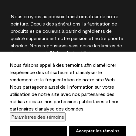
Nous croyons au pouvoir transformateur de notre
peinture. Depuis des générations, la fabrication de
produits et de couleurs à partir d’ingrédients de
qualité supérieure est notre passion et notre priorité
absolue. Nous repoussons sans cesse les limites de
l’innovation et privilégions la durabilité pour
l’obtention de résultats à long terme et la fiabilité de
Nous faisons appel à des témoins afin d’améliorer
l’expertise locale.
l’expérience des utilisateurs et d’analyser le
rendement et la fréquentation de notre site Web.
Nous partageons aussi de l’information sur votre
utilisation de notre site avec nos partenaires des
Les couleurs représentées à l’écran et sur les
médias sociaux, nos partenaires publicitaires et nos
documents imprimés peuvent différer des couleurs
partenaires d’analyse des données.
en contenant.
Paramètres des témoins
Benjamin Moore & Cie Limitée, 2026. 101 Paragon
Drive, Montvale, NJ 07645
Refuser
Accepter les témoins