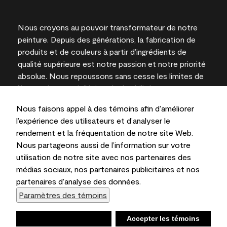
Nous croyons au pouvoir transformateur de notre
peinture. Depuis des générations, la fabrication de
produits et de couleurs à partir d’ingrédients de
qualité supérieure est notre passion et notre priorité
absolue. Nous repoussons sans cesse les limites de
l’innovation et privilégions la durabilité pour
l’obtention de résultats à long terme et la fiabilité de
Nous faisons appel à des témoins afin d’améliorer
l’expertise locale.
l’expérience des utilisateurs et d’analyser le
rendement et la fréquentation de notre site Web.
Nous partageons aussi de l’information sur votre
utilisation de notre site avec nos partenaires des
Les couleurs représentées à l’écran et sur les
médias sociaux, nos partenaires publicitaires et nos
documents imprimés peuvent différer des couleurs
partenaires d’analyse des données.
en contenant.
Paramètres des témoins
Benjamin Moore & Cie Limitée, 2026. 101 Paragon
Drive, Montvale, NJ 07645
Refuser
Accepter les témoins