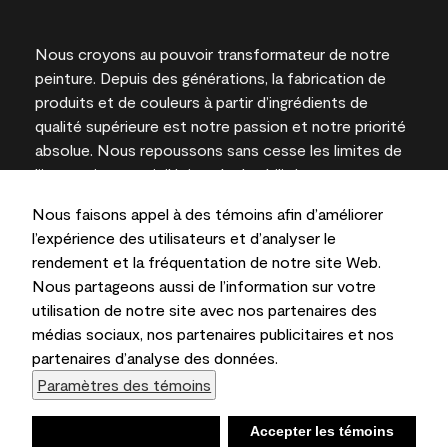
Nous croyons au pouvoir transformateur de notre
peinture. Depuis des générations, la fabrication de
produits et de couleurs à partir d’ingrédients de
qualité supérieure est notre passion et notre priorité
absolue. Nous repoussons sans cesse les limites de
l’innovation et privilégions la durabilité pour
l’obtention de résultats à long terme et la fiabilité de
Nous faisons appel à des témoins afin d’améliorer
l’expertise locale.
l’expérience des utilisateurs et d’analyser le
rendement et la fréquentation de notre site Web.
Nous partageons aussi de l’information sur votre
utilisation de notre site avec nos partenaires des
Les couleurs représentées à l’écran et sur les
médias sociaux, nos partenaires publicitaires et nos
documents imprimés peuvent différer des couleurs
partenaires d’analyse des données.
en contenant.
Paramètres des témoins
Benjamin Moore & Cie Limitée, 2026. 101 Paragon
Drive, Montvale, NJ 07645
Refuser
Accepter les témoins