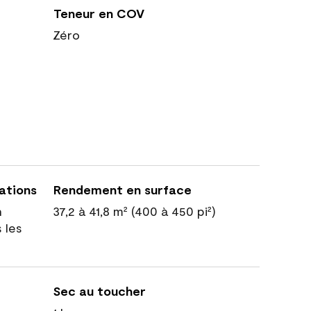
Teneur en COV
Zéro
cations
Rendement en surface
n
37,2 à 41,8 m² (400 à 450 pi²)
 les
Sec au toucher