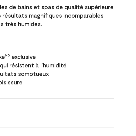
les de bains et spas de qualité supérieure
es résultats magnifiques incomparables
s très humides.
xe
exclusive
MD
ui résistent à l’humidité
sultats somptueux
oisissure