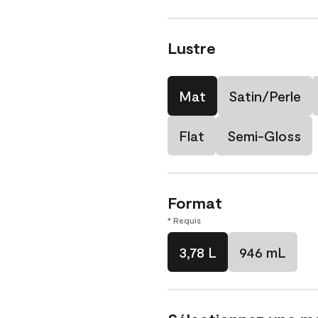
Lustre
Mat
Satin/Perle
Flat
Semi-Gloss
Format
* Requis
3,78 L
946 mL