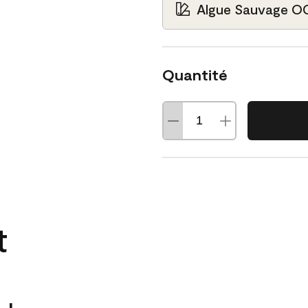
Algue Sauvage O
Quantité
t