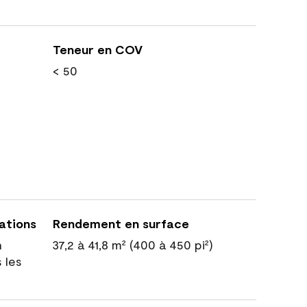
Teneur en COV
< 50
cations
Rendement en surface
n
37,2 à 41,8 m² (400 à 450 pi²)
 les