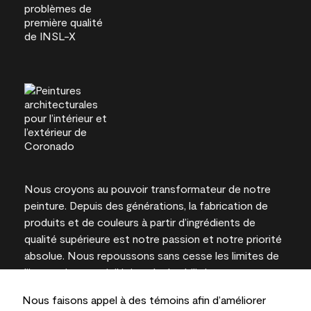
Nous croyons au pouvoir transformateur de notre
peinture. Depuis des générations, la fabrication de
produits et de couleurs à partir d’ingrédients de
qualité supérieure est notre passion et notre priorité
absolue. Nous repoussons sans cesse les limites de
l’innovation et privilégions la durabilité pour
l’obtention de résultats à long terme et la fiabilité de
Nous faisons appel à des témoins afin d’améliorer
l’expertise locale.