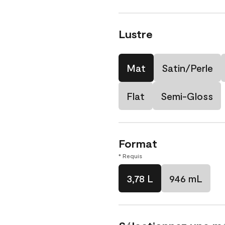
Lustre
Mat
Satin/Perle
Flat
Semi-Gloss
Format
* Requis
3,78 L
946 mL