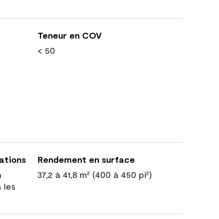
Teneur en COV
< 50
cations
Rendement en surface
n
37,2 à 41,8 m² (400 à 450 pi²)
 les