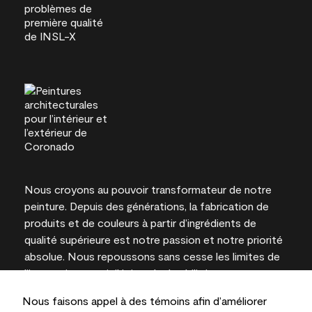
Nous croyons au pouvoir transformateur de notre
peinture. Depuis des générations, la fabrication de
produits et de couleurs à partir d’ingrédients de
qualité supérieure est notre passion et notre priorité
absolue. Nous repoussons sans cesse les limites de
l’innovation et privilégions la durabilité pour
l’obtention de résultats à long terme et la fiabilité de
Nous faisons appel à des témoins afin d’améliorer
l’expertise locale.